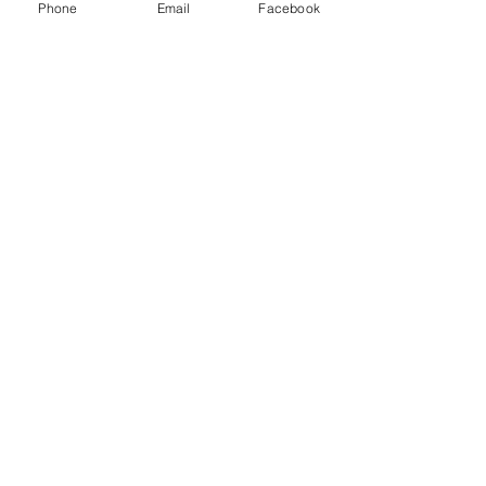
Phone
Email
Facebook
Sunglasses
Preis
30,25 €
exkl. MwSt.
|
0 ab 50 € Bestellwert
Color
*
Anzahl
*
In den Warenkorb
PRODUCT DETAILS
Oversized Square Shape
Beautiful Framed Crystals
UV 400 Protection