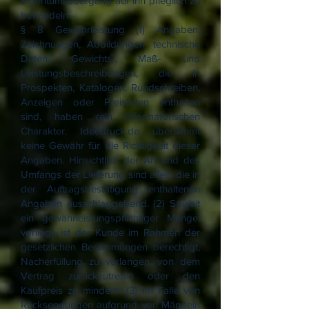
Eigentumsübergang auf ihn pfleglich zu
behandeln.
§ 8 Gewährleistung (1) Angaben,
Zeichnungen, Abbildungen, technische
Daten, Gewichts-, Maß- und
Leistungsbeschreibungen, die in
Prospekten, Katalogen, Rundschreiben,
Anzeigen oder Preislisten enthalten
sind, haben rein informatorischen
Charakter. Ideedruck.de übernimmt
keine Gewähr für die Richtigkeit dieser
Angaben. Hinsichtlich der Art und des
Umfangs der Lieferung sind allein die in
der Auftragsbestätigung enthaltenen
Angaben ausschlaggebend. (2) Soweit
ein gewährleistungspflichtiger Mangel
vorliegt, ist der Kunde im Rahmen der
gesetzlichen Bestimmungen berechtigt,
Nacherfüllung zu verlangen, von dem
Vertrag zurückzutreten oder den
Kaufpreis zu mindern. (3) Im Falle von
Rücksendungen aufgrund von Mängeln