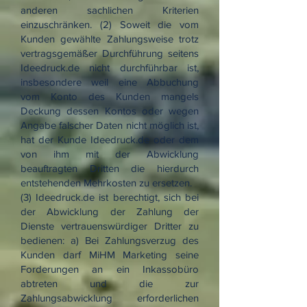
anderen sachlichen Kriterien
einzuschränken. (2) Soweit die vom
Kunden gewählte Zahlungsweise trotz
vertragsgemäßer Durchführung seitens
Ideedruck.de nicht durchführbar ist,
insbesondere weil eine Abbuchung
vom Konto des Kunden mangels
Deckung dessen Kontos oder wegen
Angabe falscher Daten nicht möglich ist,
hat der Kunde Ideedruck.de oder dem
von ihm mit der Abwicklung
beauftragten Dritten die hierdurch
entstehenden Mehrkosten zu ersetzen.
(3) Ideedruck.de ist berechtigt, sich bei
der Abwicklung der Zahlung der
Dienste vertrauenswürdiger Dritter zu
bedienen: a) Bei Zahlungsverzug des
Kunden darf MiHM Marketing seine
Forderungen an ein Inkassobüro
abtreten und die zur
Zahlungsabwicklung erforderlichen