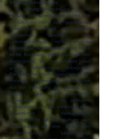
Verjährungsfrist ein Jahr.
§ 9 Haftungsbeschränkung (1) Die
Haftung von Ideedruck.de richtet sich
im Übrigen nach den gesetzlichen
Vorschriften, soweit in diesen
Allgemeinen Geschäfts- und
Lieferbedingungen nichts anderes
bestimmt ist. Auf Schadensersatz haftet
MiHM Marketing, gleich aus welchem
Rechtsgrund, nur bei Vorsatz und
grober Fahrlässigkeit unbegrenzt.
Darüber hinaus haftet Ideedruck.de bei
einfacher Fahrlässigkeit für Schäden
aus der Verletzung des Lebens, des
Körpers oder der Gesundheit
unbegrenzt. Im Falle der einfachen
Fahrlässigkeit und der Verletzung einer
wesentlichen Vertragspflicht
(Kardinalpflicht) ist die Haftung von
Ideedruck.de auf den Ersatz des
vorhersehbaren, typischerweise