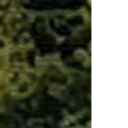
eintretenden Schadens begrenzt. Die
Haftung nach dem
Produkthaftungsgesetz bleibt von den
vorstehenden Regelungen unberührt.
(2) Soweit die Haftung von
Ideedruck.de in diesen Allgemeinen
Geschäfts- und Lieferbedingungen
ausgeschlossen oder eingeschränkt ist,
gilt dies auch für die persönliche
Schadensersatzhaftung der
Angestellten, Arbeitnehmer, Mitarbeiter,
Vertreter und Erfüllungsgehilfen von
Ideedruck.de.
§ 10 Belehrung und weitere
Informationen über das Widerrufsrecht
gemäß § 312d Abs. 1 BGB für
Verbraucher im Sinne von § 13 BGB (1)
Widerrufsbelehrung Widerrufsrecht. Sie
können Ihre Vertragserklärung
innerhalb von 14 Tagen ohne Angabe
von Gründen in Textform (z. B. Brief,
Fax, E-Mail) oder – wenn Ihnen die