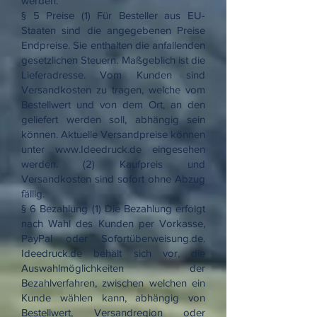
werden.
§ 5 Preise (1) Für Besteller aus EU-
Staaten sind die angegebenen Preise
Endpreise. Sie enthalten die anfallenden
gesetzlichen Steuern. Maßgeblich ist die
Lieferadresse. Vom Kunden sind
Versandkosten zu tragen, welche vom
Bestellwert und von dem Ort, an den
geliefert werden soll, abhängig sein
können. Aktuelle Versandpreise können
unter
www.Ideedruck.de
eingesehen
werden. (2) Kaufpreis und
Versandkosten sind sofort ohne Abzug
fällig.
§ 6 Bezahlung (1) Die Bezahlung erfolgt
nach Wahl des Kunden per Vorkasse,
PayPal oder Sofortüberweisung.de.
Ideedruck.de behält sich vor, die
Auswahlmöglichkeiten der
Bezahlverfahren, zwischen welchen ein
Kunde wählen kann, abhängig von
Bestellwert, Versandregion oder