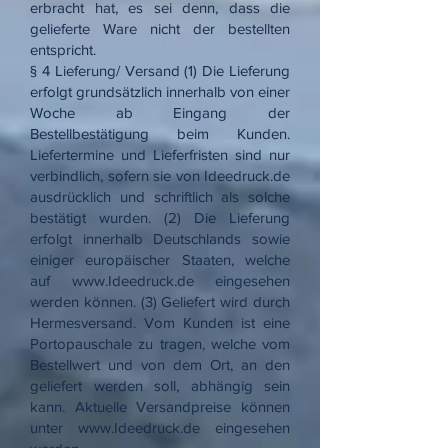
erbracht hat, es sei denn, dass die
gelieferte Ware nicht der bestellten
entspricht.
§ 4 Lieferung/ Versand (1) Die Lieferung
erfolgt grundsätzlich innerhalb von einer
Woche ab Eingang der
Bestellbestätigung beim Kunden.
Liefertermine und Lieferfristen sind nur
verbindlich, sofern sie von Ideedruck.de
ausdrücklich und schriftlich als solche
bestätigt wurden. (2) Die Lieferung
erfolgt innerhalb Deutschlands sowie
einiger europäischer Staaten, welche
auf
www.Ideedruck.de
eingesehen
werden können. (3) Geliefert wird durch
Hermesversand. Vom Kunden ist eine
Portopauschale zu tragen, welche vom
Bestellwert und von dem Ort, an den
geliefert werden soll, abhängig sein
kann. Aktuelle Versandpreise können
unter
www.Ideedruck.de
eingesehen