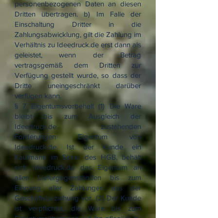
personenbezogenen Daten an diesen
Dritten übertragen. b) Im Falle der
Einschaltung Dritter in die
Zahlungsabwicklung, gilt die Zahlung im
Verhältnis zu Ideedruck.de erst dann als
geleistet, wenn der Betrag
vertragsgemäß dem Dritten zur
Verfügung gestellt wurde, so dass der
Dritte uneingeschränkt darüber
verfügen kann.
§ 7 Eigentumsvorbehalt (1) Die Ware
bleibt bis zum Ausgleich der
Ideedruck.de zustehenden
Forderungen Eigentum von
Ideedruck.de. Ist der Kunde ein
Kaufmann im Sinne des HGB, behält
sich Ideedruck.de das Eigentum an
allen Liefergegenständen bis zum
Eingang aller Zahlungen aus der
Geschäftsbeziehung vor. (2) Der Kunde
ist verpflichtet, die Ware bis zum