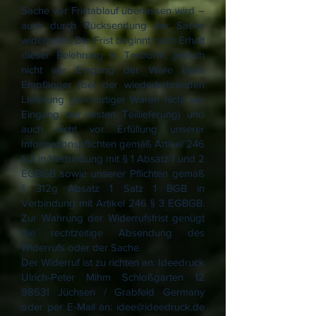
Sache vor Fristablauf überlassen wird –
auch durch Rücksendung der Sache
widerrufen. Die Frist beginnt nach Erhalt
dieser Belehrung in Textform, jedoch
nicht vor Eingang der Ware beim
Empfänger (bei der wiederkehrenden
Lieferung gleichartiger Waren nicht vor
Eingang der ersten Teillieferung) und
auch nicht vor Erfüllung unserer
Informationspflichten gemäß Artikel 246
§ 2 in Verbindung mit § 1 Absatz 1 und 2
EGBGB sowie unserer Pflichten gemäß
§ 312g Absatz 1 Satz 1 BGB in
Verbindung mit Artikel 246 § 3 EGBGB.
Zur Wahrung der Widerrufsfrist genügt
die rechtzeitige Absendung des
Widerrufs oder der Sache.
Der Widerruf ist zu richten an: Ideedruck
Ulrich-Peter Mihm Schloßgarten
12
98631
Jüchsen / Grabfeld Germany
oder per E-Mail an:
idee@ideedruck.de