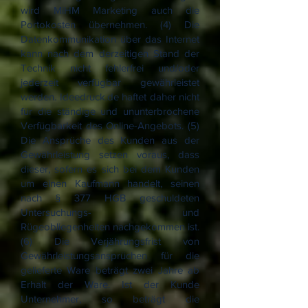
wird MiHM Marketing auch die
Portokosten übernehmen. (4) Die
Datenkommunikation über das Internet
kann nach dem derzeitigen Stand der
Technik nicht fehlerfrei und/oder
jederzeit verfügbar gewährleistet
werden. Ideedruck.de haftet daher nicht
für die ständige und ununterbrochene
Verfügbarkeit des Online-Angebots. (5)
Die Ansprüche des Kunden aus der
Gewährleistung setzen voraus, dass
dieser, sofern es sich bei dem Kunden
um einen Kaufmann handelt, seinen
nach § 377 HGB geschuldeten
Untersuchungs- und
Rügeobliegenheiten nachgekommen ist.
(6) Die Verjährungsfrist von
Gewährleistungsansprüchen für die
gelieferte Ware beträgt zwei Jahre ab
Erhalt der Ware. Ist der Kunde
Unternehmer, so beträgt die